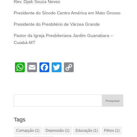
Rev. Djaik Souza Neves
Presidente do Sínodo Centro América em Mato Grosso
Presidente do Presbitério de Várzea Grande
Pastor da Igreja Presbiteriana Jardim Guanabara –
Cuiabá-MT
W
E
F
T
C
h
m
a
wi
o
at
ail
c
tt
p
s
e
er
y
A
b
Li
p
o
n
Tags
p
o
k
Corrupção
(1)
Depressão
(1)
Educação
(1)
Filhos
(1)
k