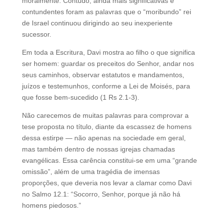
moralmente. Contudo, ainda mais significativas e
contundentes foram as palavras que o “moribundo” rei
de Israel continuou dirigindo ao seu inexperiente
sucessor.
Em toda a Escritura, Davi mostra ao filho o que significa
ser homem: guardar os preceitos do Senhor, andar nos
seus caminhos, observar estatutos e mandamentos,
juízos e testemunhos, conforme a Lei de Moisés, para
que fosse bem-sucedido (1 Rs 2.1-3).
Não carecemos de muitas palavras para comprovar a
tese proposta no título, diante da escassez de homens
dessa estirpe — não apenas na sociedade em geral,
mas também dentro de nossas igrejas chamadas
evangélicas. Essa carência constitui-se em uma “grande
omissão”, além de uma tragédia de imensas
proporções, que deveria nos levar a clamar como Davi
no Salmo 12.1: “Socorro, Senhor, porque já não há
homens piedosos.”