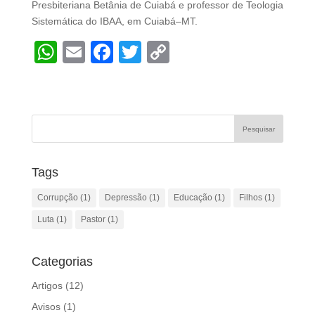
Presbiteriana Betânia de Cuiabá e professor de Teologia
Sistemática do IBAA, em Cuiabá–MT.
W
E
F
T
C
h
m
a
wi
o
at
ail
c
tt
p
s
e
er
y
A
b
Li
p
o
n
Tags
p
o
k
Corrupção
(1)
Depressão
(1)
Educação
(1)
Filhos
(1)
k
Luta
(1)
Pastor
(1)
Categorias
Artigos
(12)
Avisos
(1)