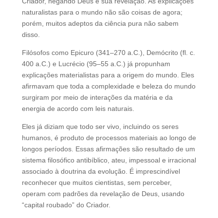
Criador, negando Deus e sua revelação. As explicações
naturalistas para o mundo não são coisas de agora;
porém, muitos adeptos da ciência pura não sabem
disso.
Filósofos como Epicuro (341–270 a.C.), Demócrito (fl. c.
400 a.C.) e Lucrécio (95–55 a.C.) já propunham
explicações materialistas para a origem do mundo. Eles
afirmavam que toda a complexidade e beleza do mundo
surgiram por meio de interações da matéria e da
energia de acordo com leis naturais.
Eles já diziam que todo ser vivo, incluindo os seres
humanos, é produto de processos materiais ao longo de
longos períodos. Essas afirmações são resultado de um
sistema filosófico antibíblico, ateu, impessoal e irracional
associado à doutrina da evolução. É imprescindível
reconhecer que muitos cientistas, sem perceber,
operam com padrões da revelação de Deus, usando
“capital roubado” do Criador.