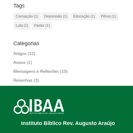
p
o
n
Tags
p
o
k
Corrupção
(1)
Depressão
(1)
Educação
(1)
Filhos
(1)
k
Luta
(1)
Pastor
(1)
Categorias
Artigos
(12)
Avisos
(1)
Mensagens e Reflexões
(10)
Resenhas
(3)
Instituto Bíblico Rev. Augusto Araújo