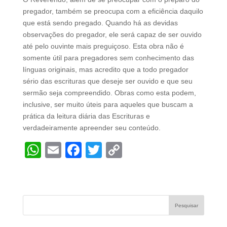
pregador, também se preocupa com a eficiência daquilo
que está sendo pregado. Quando há as devidas
observações do pregador, ele será capaz de ser ouvido
até pelo ouvinte mais preguiçoso. Esta obra não é
somente útil para pregadores sem conhecimento das
línguas originais, mas acredito que a todo pregador
sério das escrituras que deseje ser ouvido e que seu
sermão seja compreendido. Obras como esta podem,
inclusive, ser muito úteis para aqueles que buscam a
prática da leitura diária das Escrituras e
verdadeiramente apreender seu conteúdo.
W
E
F
T
C
h
m
a
wi
o
at
ail
c
tt
p
s
e
er
y
A
b
Li